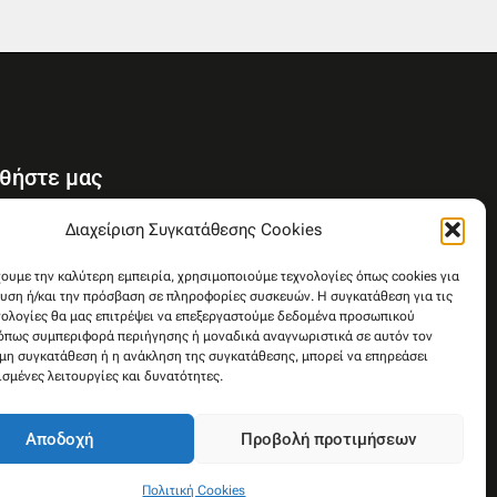
θήστε μας
Y
Διαχείριση Συγκατάθεσης Cookies
o
u
χουμε την καλύτερη εμπειρία, χρησιμοποιούμε τεχνολογίες όπως cookies για
υση ή/και την πρόσβαση σε πληροφορίες συσκευών. Η συγκατάθεση για τις
t
νολογίες θα μας επιτρέψει να επεξεργαστούμε δεδομένα προσωπικού
u
όπως συμπεριφορά περιήγησης ή μοναδικά αναγνωριστικά σε αυτόν τον
b
 μη συγκατάθεση ή η ανάκληση της συγκατάθεσης, μπορεί να επηρεάσει
e
ισμένες λειτουργίες και δυνατότητες.
Αποδοχή
Προβολή προτιμήσεων
Πολιτική Cookies