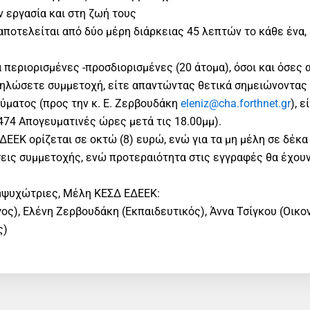
ν εργασία και στη ζωή τους
αποτελείται από δύο μέρη διάρκειας 45 λεπτών το κάθε ένα
 περιορισμένες -προσδιορισμένες (20 άτομα), όσοι και όσες 
ηλώσετε συμμετοχή, είτε απαντώντας θετικά σημειώνοντας 
ύματος (προς την κ. Ε. Ζερβουδάκη
eleniz@cha.forthnet.gr
), 
74 Απογευματινές ώρες μετά τις 18.00μμ).
ΔΕΕΚ ορίζεται σε οκτώ (8) ευρώ, ενώ για τα μη μέλη σε δέκα
εις συμμετοχής, ενώ προτεραιότητα στις εγγραφές θα έχουν
μψυχώτριες, Μέλη ΚΕΣΔ ΕΔΕΕΚ:
ς), Ελένη Ζερβουδάκη (Εκπαιδευτικός), Άννα Τσίγκου (Οικο
ς)