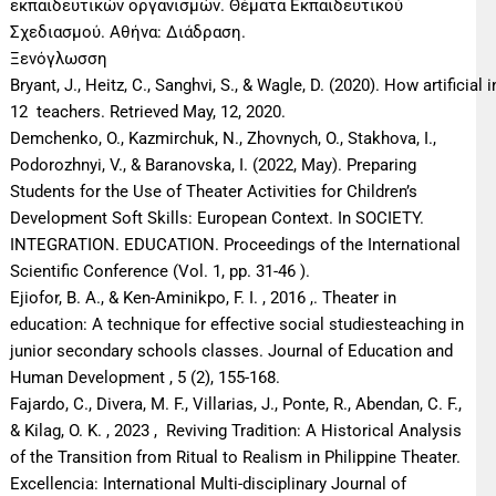
εκπαιδευτικών οργανισμών. Θέματα Εκπαιδευτικού
Σχεδιασμού. Αθήνα: Διάδραση.
Ξενόγλωσση
Bryant, J., Heitz, C., Sanghvi, S., & Wagle, D. (2020). How artificial 
12 teachers. Retrieved May, 12, 2020.
Demchenko, O., Kazmirchuk, N., Zhovnych, O., Stakhova, I.,
Podorozhnyi, V., & Baranovska, I. (2022, May). Preparing
Students for the Use of Theater Activities for Children’s
Development Soft Skills: European Context. In SOCIETY.
INTEGRATION. EDUCATION. Proceedings of the International
Scientific Conference (Vol. 1, pp. 31-46 ).
Ejiofor, B. A., & Ken-Aminikpo, F. I. , 2016 ,. Theater in
education: A technique for effective social studiesteaching in
junior secondary schools classes. Journal of Education and
Human Development , 5 (2), 155-168.
Fajardo, C., Divera, M. F., Villarias, J., Ponte, R., Abendan, C. F.,
& Kilag, O. K. , 2023 , Reviving Tradition: A Historical Analysis
of the Transition from Ritual to Realism in Philippine Theater.
Excellencia: International Multi-disciplinary Journal of