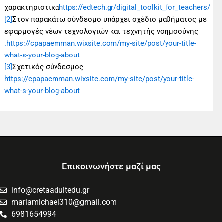
χαρακτηριστικα
https://edtech.gr/digital_toolkit_for_teachers/
[2]
Στον παρακάτω σύνδεσμο υπάρχει σχέδιο μαθήματος με
εφαρμογές νέων τεχνολογιών και τεχνητής νοημοσύνης
.https://cpapaemman.wixsite.com/my-site/post/your-title-
what-s-your-blog-about
[3]
Σχετικός σύνδεσμος
https://cpapaemman.wixsite.com/my-site/post/your-title-
what-s-your-blog-about
Επικοινωνήστε μαζί μας
info@cretaadultedu.gr
mariamichael310@gmail.com
6981654994