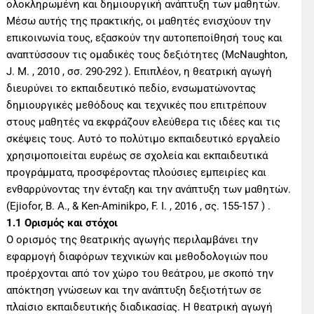
ολοκληρωμένη και δημιουργική ανάπτυξη των μαθητών.
Μέσω αυτής της πρακτικής, οι μαθητές ενισχύουν την
επικοινωνία τους, εξασκούν την αυτοπεποίθησή τους και
αναπτύσσουν τις ομαδικές τους δεξιότητες (McNaughton,
J. M. , 2010 , σσ. 290-292 ). Επιπλέον, η θεατρική αγωγή
διευρύνει το εκπαιδευτικό πεδίο, ενσωματώνοντας
δημιουργικές μεθόδους και τεχνικές που επιτρέπουν
στους μαθητές να εκφράζουν ελεύθερα τις ιδέες και τις
σκέψεις τους. Αυτό το πολύτιμο εκπαιδευτικό εργαλείο
χρησιμοποιείται ευρέως σε σχολεία και εκπαιδευτικά
προγράμματα, προσφέροντας πλούσιες εμπειρίες και
ενθαρρύνοντας την ένταξη και την ανάπτυξη των μαθητών.
(Ejiofor, B. A., & Ken-Aminikpo, F. I. , 2016 , σς. 155-157 ) .
1.1 Ορισμός και στόχοι
Ο ορισμός της θεατρικής αγωγής περιλαμβάνει την
εφαρμογή διαφόρων τεχνικών και μεθοδολογιών που
προέρχονται από τον χώρο του θεάτρου, με σκοπό την
απόκτηση γνώσεων και την ανάπτυξη δεξιοτήτων σε
πλαίσιο εκπαιδευτικής διαδικασίας. Η θεατρική αγωγή