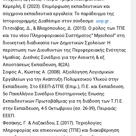
Κεμερλή, Ε (2023). Επιμόρφωση εκπαιδευτικών και
σύγχρονα εκπαιδευτικά εργαλεία: Το παράδειγμα της
Ιστοριογραμμής Διαθέσιμο στον σύνδεσμο
uop.gr
.
Πιτσιάβας, Δ., & Βλαχόπουλος, Δ. (2015). Ο ρόλος των ΤΠΕ
και του νέου Πληροφοριακού Συστήματος” Myschool” στη
διοικητική διαδικασία των Δημοτικών Σχολείων: Η
περίπτωση των Διευθυντών της Περιφερειακής Ενότητας
Ημαθίας. Διεθνές Συνέδριο για την Ανοικτή & εξ
Αποστάσεως Εκπαίδευση, 8(2Α).
Σοφός Α., Κώστας Α. (2008). Αξιολόγηση Λογισμικών
Εργαλείων για την Ανάπτυξη Πολυμεσικού Υλικού στην
Εκπαίδευση. Στο ΕΕΕΠ-ΔΤΠΕ (Επιμ.), Π.Ε. και Εκπαίδευση.
5ο Πανελλήνιο Συνέδριο Επιστημονικής Ένωσης
Εκπαιδευτικών Πρωτοβάθμιας για τη διάδοση των Τ.Π.Ε.
στην Εκπαίδευση, 4-5 Οκτωβρίου (σσ. 26-39), Πειραιάς:
ΕΕΕΠ.
Φεσάκης, Γ. & Λαζακίδου, Σ.(2017). Τεχνολογίες
πληροφορίας και επικοινωνίας (ΤΠΕ) και διακυβέρνηση