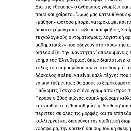
Δια της «θέασης» ο άνθρωπος γνωρίζει και 
ποιεί και χαίρεται. Όμως μας κατευθύνουν φ
«μάθηση» ωστόσο μπορεί να προκύψει και πο
διακατεχόμενη από φόβους και φοβίες; Στε
τεχνολογικούς αυτοματισμούς, λογιστική αρ
μαθηματικών» που οδηγούν στο «άρα» της ευ
διπλασιάζει την ικανότητα ν΄ απολαμβάνεις 
νόημα της ‘Ελευθερίας’, όπως διαπίστωνε κι
τέλος του περασμένου αιώνα στο δοκίμιό το
δάσκαλος πρέπει να είναι καλλιτέχνης που α
να μην τρέμει πως θα χάσει το ξεροκόμματό
Παύλοβιτς Τσέχοφ σ΄ ένα γράμμα του προς τ
Πέρασε ο 20ος αιώνας, συμπληρώσαμε κιόλα
και νιώθω ότι η ‘Ευαισθησία’, η ‘Αίσθηση’ και 
περιττές σε όλες τις μορφές και τα επίπεδα τ
καλλιεργεί και διευρύνει την αισθητική δια
νοόσφαιρα, την κριτική και συμβολική σκέψη