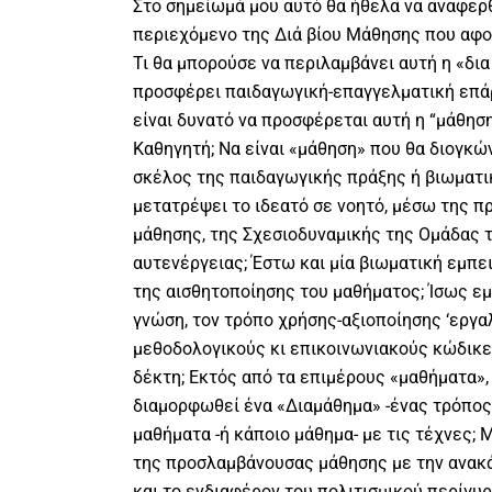
Στο σημείωμά μου αυτό θα ήθελα να αναφερθώ
περιεχόμενο της Διά βίου Μάθησης που αφο
Τι θα μπορούσε να περιλαμβάνει αυτή η «δια
προσφέρει παιδαγωγική-επαγγελματική επάρκ
είναι δυνατό να προσφέρεται αυτή η “μάθησ
Καθηγητή; Να είναι «μάθηση» που θα διογκώ
σκέλος της παιδαγωγικής πράξης ή βιωματικ
μετατρέψει το ιδεατό σε νοητό, μέσω της π
μάθησης, της Σχεσιοδυναμικής της Ομάδας τ
αυτενέργειας; Έστω και μία βιωματική εμπε
της αισθητοποίησης του μαθήματος; Ίσως εμ
γνώση, τον τρόπο χρήσης-αξιοποίησης ‘εργα
μεθοδολογικούς κι επικοινωνιακούς κώδικε
δέκτη; Εκτός από τα επιμέρους «μαθήματα»,
διαμορφωθεί ένα «Διαμάθημα» -ένας τρόπος,
μαθήματα -ή κάποιο μάθημα- με τις τέχνες;
της προσλαμβάνουσας μάθησης με την ανακ
και το ενδιαφέρον του πολιτισμικού περίγυρ