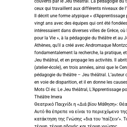
couverts par le Jeu théâtral. La pédagogie du t
ceux qui travaillent aux différents niveaux de l
Il décrit une forme atypique « d’Apprentissage 
vingt ans avec des équipes qui ont été fondées à
intéressaient dans diverses villes de Grèce, où
pour la Vie », à la pédagogie du théâtre et au 
Athènes, qu’il a créé avec Andromaque Montzo
fondamentalement la recherche, la pratique, e
Jeu théâtral, et en propage les activités. Il abri
(atelier-école), en trois années, ainsi que le Ce
pédagogie du théâtre – Jeu théâtral. L’auteur 
en voie de disparition, et il en donne les causes
Mots Cl és: Le Jeu théâtral, L’Apprentissage po
Théâtre Imera
Θεατρικό Παιχνίδι η «Διά βίου Μάθηση»: Θέ
Αυτό θα έπρεπε να είναι το περιεχόμενο τη
κατάκτηση της Γνώσης «δια του ‘παίζειν’». 
τέρψη, τέρψη ηδονής και τέρψη γνώσης.