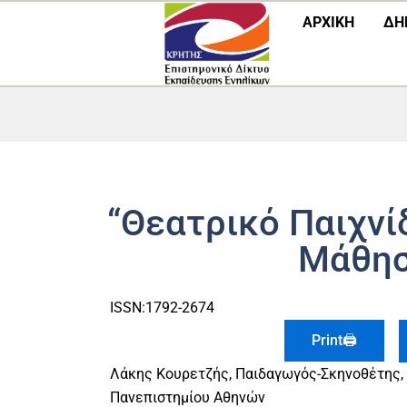
Μετάβαση
ΑΡΧΙΚΗ
ΔΗ
στο
περιεχόμενο
“Θεατρικό Παιχνίδ
Μάθη
ISSN:1792-2674
Print🖨
Λάκης Κουρετζής, Παιδαγωγός-Σκηνοθέτης, 
Πανεπιστημίου Αθηνών