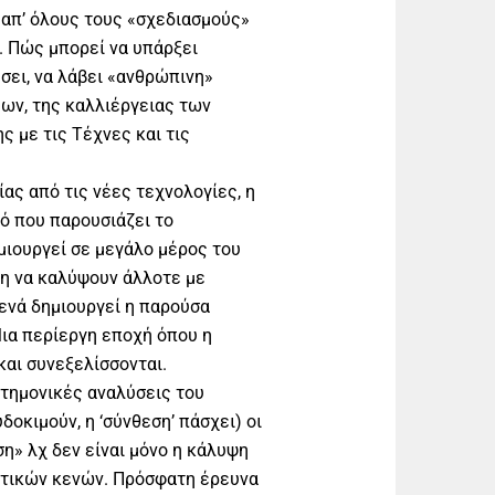
 απ’ όλους τους «σχεδιασμούς»
 Πώς μπορεί να υπάρξει
σει, να λάβει «ανθρώπινη»
ων, της καλλιέργειας των
 με τις Τέχνες και τις
ας από τις νέες τεχνολογίες, η
νό που παρουσιάζει το
μιουργεί σε μεγάλο μέρος του
κη να καλύψουν άλλοτε με
κενά δημιουργεί η παρούσα
Μια περίεργη εποχή όπου η
αι συνεξελίσσονται.
ιστημονικές αναλύσεις του
δοκιμούν, η ‘σύνθεση’ πάσχει) οι
η» λχ δεν είναι μόνο η κάλυψη
ατικών κενών. Πρόσφατη έρευνα