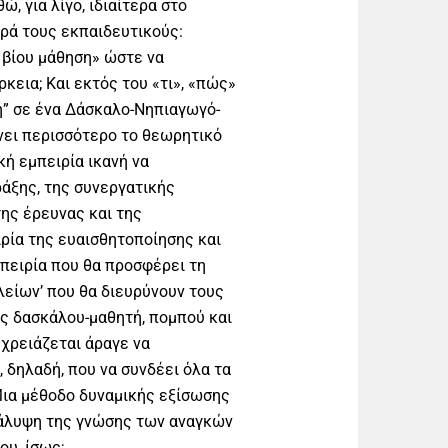
, για λίγο, ιδιαίτερα στο
ρά τους εκπαιδευτικούς:
 βίου μάθηση» ώστε να
εια; Και εκτός του «τι», «πώς»
η” σε ένα Δάσκαλο-Νηπιαγωγό-
νει περισσότερο το θεωρητικό
ή εμπειρία ικανή να
ράξης, της συνεργατικής
ης έρευνας και της
ιρία της ευαισθητοποίησης και
πειρία που θα προσφέρει τη
λείων’ που θα διευρύνουν τους
ς δασκάλου-μαθητή, πομπού και
 χρειάζεται άραγε να
 δηλαδή, που να συνδέει όλα τα
 Μια μέθοδο δυναμικής εξίσωσης
άλυψη της γνώσης των αναγκών
ου, ίσως;