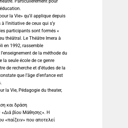
héâtre. Particulièrement pour
’éducation.
pour la Vie» qu’il applique depuis
 l’initiative de ceux qui s’y
 les participants sont formés «
Jeu théâtral. Le Théâtre Imera à
li en 1992, rassemble
t l’enseignement de la méthode du
te la seule école de ce genre
ntre de recherche et d’études de la
constate que l’âge d’enfance est
.
ur la Vie, Pédagogie du theater,
αση και δράση
ς «Διά βίου Μάθησης». Η
Του «παίζειν» που αποτελεί