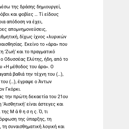
μέσω της δράσης δημιουργεί,
όβοι και φοβίες … Τί είδους
ια απόδοση να έχει,
ίρες απομνημονεύσεις,
ιθμητική, δίχως ίχνος «λυρικών
αισθησίας. Εκείνο το «άρα» που
τη ‘Ζωή’ και το πραγματικό
 ο Οδυσσέας Ελύτης, ήδη, από το
υ «Η μέθοδος του άρα». Ο
γαπά βαθιά την τέχνη του (…),
 του (…), έγραψε ο Άντων
ον Γκόρκι.
ς την πρώτη δεκαετία του 21ου
η ‘Αισθητική’ είναι άστεγες και
ης Μ ά θ η σ η ς. Ό, τι
μόρφωση της ύπαρξης, τη
, τη συναισθηματική λογική και