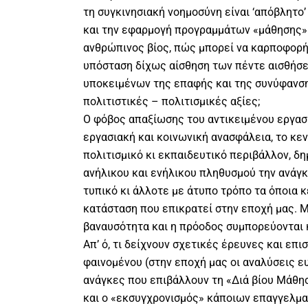
τη συγκινησιακή νοημοσύνη είναι ‘απόβλητο’
και την εφαρμογή προγραμμάτων «μάθησης».
ανθρώπινος βίος, πώς μπορεί να καρποφορή
υπόσταση δίχως αίσθηση των πέντε αισθήσε
υποκειμένων της επαφής και της συνύφανσης
πολιτιστικές – πολιτισμικές αξίες;
Ο φόβος απαξίωσης του αντικειμένου εργασί
εργασιακή και κοινωνική ανασφάλεια, το κε
πολιτισμικό κι εκπαιδευτικό περιβάλλον, δη
ανήλικου και ενήλικου πληθυσμού την ανάγ
τυπικό κι άλλοτε με άτυπο τρόπο τα όποια 
κατάσταση που επικρατεί στην εποχή μας. 
βαναυσότητα και η πρόοδος συμπορεύονται κ
Απ’ ό, τι δείχνουν σχετικές έρευνες και επ
φαινομένου (στην εποχή μας οι αναλύσεις ευ
ανάγκες που επιβάλλουν τη «Διά βίου Μάθησ
και ο «εκσυγχρονισμός» κάποιων επαγγελμ