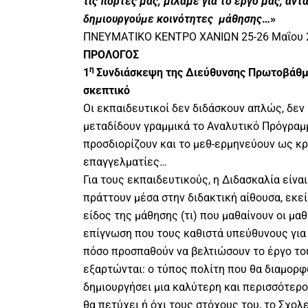
τις πόρτες μας, μιλάμε για το έργο μας, αν
δημιουργούμε κοινότητες μάθησης
…»
ΠΝΕΥΜΑΤΙΚΟ ΚΕΝΤΡΟ ΧΑΝΙΩΝ 25-26 Μαΐου 
ΠΡΟΛΟΓΟΣ
η
1
Συνδιάσκεψη της Διεύθυνσης Πρωτοβάθμι
σκεπτικό
Oι εκπαιδευτικοί δεν διδάσκουν απλώς, δε
μεταδίδουν γραμμικά το Αναλυτικό Πρόγραμμ
προσδιορίζουν και το μεθ-ερμηνεύουν ως κρ
επαγγελματίες…
Για τους εκπαιδευτικούς, η Διδασκαλία είναι
πράττουν μέσα στην διδακτική αίθουσα, εκε
είδος της μάθησης (τι) που μαθαίνουν οι μαθ
επίγνωση που τους καθιστά υπεύθυνους για
πόσο προσπαθούν να βελτιώσουν το έργο του
εξαρτώνται: ο τύπος πολίτη που θα διαμορφ
δημιουργήσει μια καλύτερη και περισσότερο 
θα πετύχει ή όχι τους στόχους του, το Σχολ