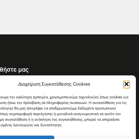
θήστε μας
Y
Διαχείριση Συγκατάθεσης Cookies
o
u
χουμε την καλύτερη εμπειρία, χρησιμοποιούμε τεχνολογίες όπως cookies για
υση ή/και την πρόσβαση σε πληροφορίες συσκευών. Η συγκατάθεση για τις
t
νολογίες θα μας επιτρέψει να επεξεργαστούμε δεδομένα προσωπικού
u
όπως συμπεριφορά περιήγησης ή μοναδικά αναγνωριστικά σε αυτόν τον
b
 μη συγκατάθεση ή η ανάκληση της συγκατάθεσης, μπορεί να επηρεάσει
e
ισμένες λειτουργίες και δυνατότητες.