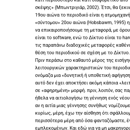
σκέψης» (Μπωντριγιάρ, 2002). Έτσι, θα ξεκι
19ου αιώνα το περιοδικό είναι η ατμομηχανή
«σύντομου» 20ου αιώνα (Hobsbawm, 1995) η
να επικαιροποιήσουμε τη μεταφορά, με όρου
είναι το software, ενώ το Δίκτυο είναι το h
τις παραπάνω διαδοχικές μεταφορές καθένα
θέση του περιοδικού σε σχέση με το Δίκτυο.
Πριν περάσω στο καθαυτό μέρος της εισήγη
λειτουργικών χαρακτηριστικών του περιοδικ
ονόμαζα μια «δυνητική ή υποθετική αφήγηση»
αυτό δεν έχει αποκτήσει ακόμη κάποια «λει
σε «αφηρημένη» μορφή. πριν, λοιπόν, σας πα
ήθελα να αιτιολογήσω τη γέννηση ενός νέου
αν η αιτία μιας γέννησης συνήθως νομίζουμε
κυρίως, μέρη, έχω την αίσθηση ότι σφάλλο
περισσότερα μέρη από όσα φανταζόμαστε, έ
εμπλεκομένων. Και εδώ για να μη μακρηγο