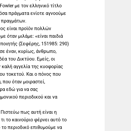
Fowler με τον ελληνικό τίτλο
πόσα πράγματα ενίοτε αγνοούμε
ν πραγμάτων.
γος είναι προϊόν πολλών
ε όταν μιλάμε: «είναι παιδιά
 ποιητής (Σεφέρης, 151985: 290)
σε έναν, κυρίως, άνθρωπο,
έα του Δικτύου. Εμείς, οι
ν καλή αγγελία της κυοφορίας
του τοκετού. Και ο πόνος που
, που όταν μοιραστεί,
ρα εδώ για να σας
μονικού περιοδικού και να
 Πιστεύω πως αυτή είναι η
τι το καινούριο φέρνει αυτό το
ό το περιοδικό επιθυμούμε να