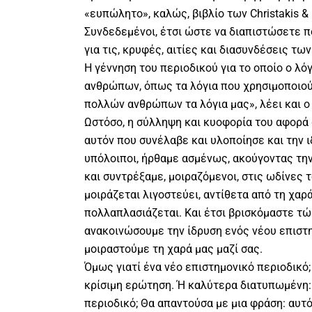
«ευπώλητο», καλώς, βιβλίο των Christakis & 
Συνδεδεμένοι, έτσι ώστε να διαπιστώσετε 
για τις, κρυφές, αιτίες και διασυνδέσεις τω
Η γέννηση του περιοδικού για το οποίο ο λό
ανθρώπων, όπως τα λόγια που χρησιμοποιούμ
πολλών ανθρώπων τα λόγια μας», λέει και ο
Ωστόσο, η σύλληψη και κυοφορία του αφορά 
αυτόν που συνέλαβε και υλοποίησε και την ιδ
υπόλοιποι, ήρθαμε ασμένως, ακούγοντας τη
και συντρέξαμε, μοιραζόμενοι, στις ωδίνες 
μοιράζεται λιγοστεύει, αντίθετα από τη χαρά
πολλαπλασιάζεται. Και έτσι βρισκόμαστε τώ
ανακοινώσουμε την ίδρυση ενός νέου επιστη
μοιραστούμε τη χαρά μας μαζί σας.
Όμως γιατί ένα νέο επιστημονικό περιοδικό;
κρίσιμη ερώτηση. Ή καλύτερα διατυπωμένη: 
περιοδικό; Θα απαντούσα με μια φράση: αυτ