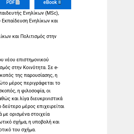
PDF
eBook
κπαιδευτής Ενηλίκων (MSc),
υ Εκπαίδευση Ενηλίκων και
ίκων και Πολιτισμός στην
ου νέου επιστημονικού
μός στην Κοινότητα. Σε e-
σκοπός της παρουσίασης, η
ρώτο μέρος περιγράφεται το
σκοπός, η φιλοσοφία, οι
θώς και λίγα διευκρινιστικά
ο δεύτερο μέρος επιχειρείται
ά με ορισμένα στοιχεία
ωτικό σχήμα, η υποβολή και
οτικό του σχήμα.