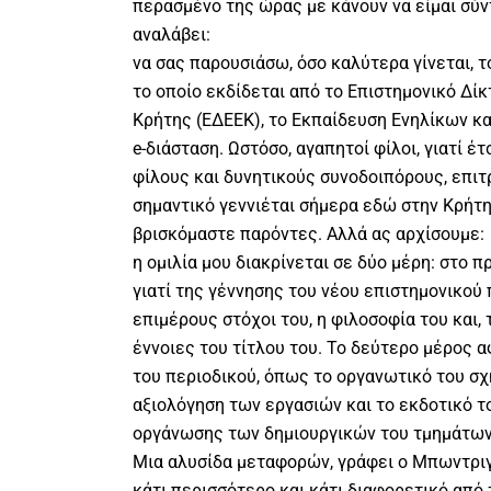
περασμένο της ώρας με κάνουν να είμαι σύ
αναλάβει:
να σας παρουσιάσω, όσο καλύτερα γίνεται, τ
το οποίο εκδίδεται από το Επιστημονικό Δί
Κρήτης (ΕΔΕΕΚ), το Εκπαίδευση Ενηλίκων κα
e-διάσταση. Ωστόσο, αγαπητοί φίλοι, γιατί έτ
φίλους και δυνητικούς συνοδοιπόρους, επιτ
σημαντικό γεννιέται σήμερα εδώ στην Κρήτη
βρισκόμαστε παρόντες. Αλλά ας αρχίσουμε:
η ομιλία μου διακρίνεται σε δύο μέρη: στο 
γιατί της γέννησης του νέου επιστημονικού 
επιμέρους στόχοι του, η φιλοσοφία του και, τ
έννοιες του τίτλου του. Το δεύτερο μέρος α
του περιοδικού, όπως το οργανωτικό του σχ
αξιολόγηση των εργασιών και το εκδοτικό το
οργάνωσης των δημιουργικών του τμημάτων
Μια αλυσίδα μεταφορών, γράφει ο Μπωντριγιά
κάτι περισσότερο και κάτι διαφορετικό από