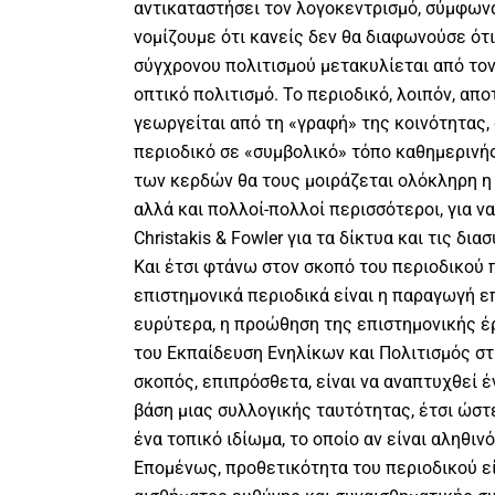
αντικαταστήσει τον λογοκεντρισμό, σύμφωνα μ
νομίζουμε ότι κανείς δεν θα διαφωνούσε ότι
σύγχρονου πολιτισμού μετακυλίεται από τον
οπτικό πολιτισμό. Το περιοδικό, λοιπόν, απο
γεωργείται από τη «γραφή» της κοινότητας,
περιοδικό σε «συμβολικό» τόπο καθημερινή
των κερδών θα τους μοιράζεται ολόκληρη η
αλλά και πολλοί-πολλοί περισσότεροι, για ν
Christakis & Fowler για τα δίκτυα και τις δια
Και έτσι φτάνω στον σκοπό του περιοδικού π
επιστημονικά περιοδικά είναι η παραγωγή ε
ευρύτερα, η προώθηση της επιστημονικής έ
του Εκπαίδευση Ενηλίκων και Πολιτισμός στ
σκοπός, επιπρόσθετα, είναι να αναπτυχθεί 
βάση μιας συλλογικής ταυτότητας, έτσι ώστ
ένα τοπικό ιδίωμα, το οποίο αν είναι αληθινό
Επομένως, προθετικότητα του περιοδικού εί