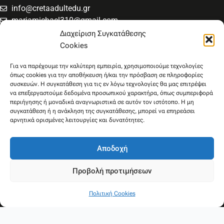
info@cretaadultedu.gr
mariamichael310@gmail.com
6981654994
Διαχείριση Συγκατάθεσης
6945533346
Cookies
Στρατηγού Μακρυγιάννη 38, Χαλέπα
Για να παρέχουμε την καλύτερη εμπειρία, χρησιμοποιούμε τεχνολογίες
όπως cookies για την αποθήκευση ή/και την πρόσβαση σε πληροφορίες
συσκευών. Η συγκατάθεση για τις εν λόγω τεχνολογίες θα μας επιτρέψει
να επεξεργαστούμε δεδομένα προσωπικού χαρακτήρα, όπως συμπεριφορά
περιήγησης ή μοναδικά αναγνωριστικά σε αυτόν τον ιστότοπο. Η μη
συγκατάθεση ή η ανάκληση της συγκατάθεσης, μπορεί να επηρεάσει
αρνητικά ορισμένες λειτουργίες και δυνατότητες.
Αποδοχή
Προβολή προτιμήσεων
Ακολουθήστε μας
Πολιτική Cookies
F
Y
a
o