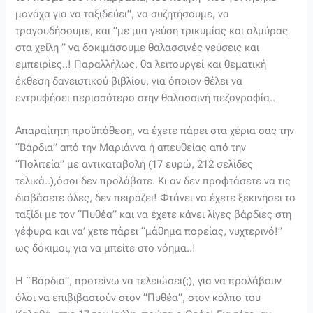
μονάχα για να ταξιδεύει”, να συζητήσουμε, να
τραγουδήσουμε, και “με μια γεύση τρικυμίας και αλμύρας
στα χείλη ” να δοκιμάσουμε θαλασσινές γεύσεις και
εμπειρίες..! Παραλλήλως, θα λειτουργεί και θεματική
έκθεση δανειστικού βιβλίου, για όποιον θέλει να
εντρυφήσει περισσότερο στην θαλασσινή πεζογραφία..
Απαραίτητη προϋπόθεση, να έχετε πάρει στα χέρια σας την
“Βάρδια” από την Μαριάννα ή απευθείας από την
“Πολιτεία” με αντικαταβολή (17 ευρώ, 212 σελίδες
τελικά..),όσοι δεν προλάβατε. Κι αν δεν προφτάσετε να τις
διαβάσετε όλες, δεν πειράζει! Φτάνει να έχετε ξεκινήσει το
ταξίδι με τον “Πυθέα” και να έχετε κάνει λίγες βάρδιες στη
γέφυρα και να’ χετε πάρει “μάθημα πορείας, νυχτερινό!”
ως δόκιμοι, για να μπείτε στο νόημα..!
Η ¨Βάρδια”, προτείνω να τελειώσει(;), για να προλάβουν
όλοι να επιβιβαστούν στον “Πυθέα”, στον κόλπο του