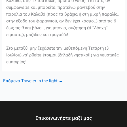
Καλαθά, στις 17 του Ιούλη, πρώτα ο Θεός! Για τότε, αν
συμφωνείτε και μπορείτε, προτείνω ραντεβού στην
παραλία του Καλαθά (προς τα βράχια ή στη μικρή παραλία,
στην έξοδο του φαραγγιού, αν δεν έχει κόσμο..) από τις 6
έως τις 9 και βάλε.., για μπάνιο, συζήτηση (τί “Λέσχη”
είμαστε;), μεζέδες και τραγούδι!
Στο μεταξύ, μην ξεχάσετε την μεθεπόμενη Τετάρτη (3
Ιουλίου),να’ ρθείτε έτοιμοι (δηλαδή νηστικοί!) για γευστικές
εμπειρίες!
Επόμενο Traveler in the light
→
Επικοινωνήστε μαζί μας