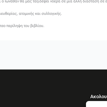
ί ο Ιωνάθαν θα μας ταξιδέψει νοερά σε μια άλλη διάσταση σε έν
λευθερίας, ατομικής και συλλογικής.
τεο περίληψη του βιβλίου.
Ακολου