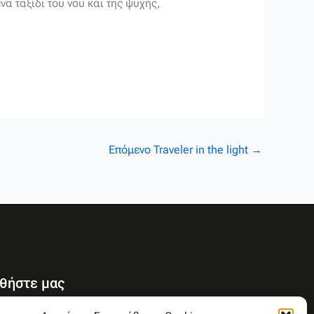
α ταξίδι του νου και της ψυχής,
Επόμενο Traveler in the light
→
θήστε μας