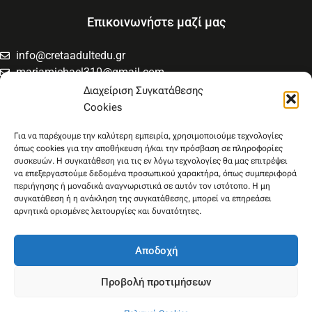
Επικοινωνήστε μαζί μας
info@cretaadultedu.gr
mariamichael310@gmail.com
6981654994
Διαχείριση Συγκατάθεσης
6945533346
Cookies
Στρατηγού Μακρυγιάννη 38, Χαλέπα
Για να παρέχουμε την καλύτερη εμπειρία, χρησιμοποιούμε τεχνολογίες
όπως cookies για την αποθήκευση ή/και την πρόσβαση σε πληροφορίες
συσκευών. Η συγκατάθεση για τις εν λόγω τεχνολογίες θα μας επιτρέψει
να επεξεργαστούμε δεδομένα προσωπικού χαρακτήρα, όπως συμπεριφορά
περιήγησης ή μοναδικά αναγνωριστικά σε αυτόν τον ιστότοπο. Η μη
συγκατάθεση ή η ανάκληση της συγκατάθεσης, μπορεί να επηρεάσει
αρνητικά ορισμένες λειτουργίες και δυνατότητες.
Αποδοχή
Ακολουθήστε μας
F
Y
Προβολή προτιμήσεων
a
o
c
u