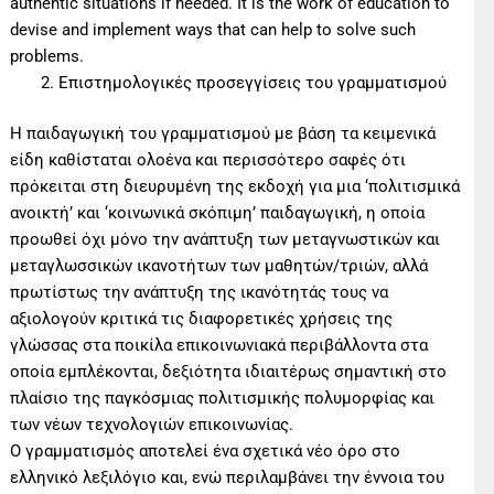
authentic situations if needed. It is the work of education to
devise and implement ways that can help to solve such
problems.
Επιστημολογικές προσεγγίσεις του γραμματισμού
H παιδαγωγική του γραμματισμού με βάση τα κειμενικά
είδη καθίσταται ολοένα και περισσότερο σαφές ότι
πρόκειται στη διευρυμένη της εκδοχή για μια ‘πολιτισμικά
ανοικτή’ και ‘κοινωνικά σκόπιμη’ παιδαγωγική, η οποία
προωθεί όχι μόνο την ανάπτυξη των μεταγνωστικών και
μεταγλωσσικών ικανοτήτων των μαθητών/τριών, αλλά
πρωτίστως την ανάπτυξη της ικανότητάς τους να
αξιολογούν κριτικά τις διαφορετικές χρήσεις της
γλώσσας στα ποικίλα επικοινωνιακά περιβάλλοντα στα
οποία εμπλέκονται, δεξιότητα ιδιαιτέρως σημαντική στο
πλαίσιο της παγκόσμιας πολιτισμικής πολυμορφίας και
των νέων τεχνολογιών επικοινωνίας.
Ο γραμματισμός αποτελεί ένα σχετικά νέο όρο στο
ελληνικό λεξιλόγιο και, ενώ περιλαμβάνει την έννοια του