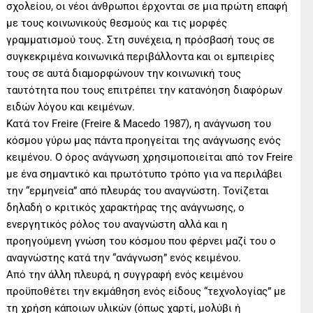
σχολείου, οι νέοι άνθρωποι έρχονται σε μια πρώτη επαφή
με τους κοινωνικούς θεσμούς και τις μορφές
γραμματισμού τους. Στη συνέχεια, η πρόσβασή τους σε
συγκεκριμένα κοινωνικά περιβάλλοντα και οι εμπειρίες
τους σε αυτά διαμορφώνουν την κοινωνική τους
ταυτότητα που τους επιτρέπει την κατανόηση διαφόρων
ειδών λόγου και κειμένων.
Κατά τον Freire (Freire & Macedo 1987), η ανάγνωση του
κόσμου γύρω μας πάντα προηγείται της ανάγνωσης ενός
κειμένου. Ο όρος ανάγνωση χρησιμοποιείται από τον Freire
με ένα σημαντικό και πρωτότυπο τρόπο για να περιλάβει
την “ερμηνεία” από πλευράς του αναγνώστη. Τονίζεται
δηλαδή ο κριτικός χαρακτήρας της ανάγνωσης, ο
ενεργητικός ρόλος του αναγνώστη αλλά και η
προηγούμενη γνώση του κόσμου που φέρνει μαζί του ο
αναγνώστης κατά την “ανάγνωση” ενός κειμένου.
Από την άλλη πλευρά, η συγγραφή ενός κειμένου
προϋποθέτει την εκμάθηση ενός είδους “τεχνολογίας” με
τη χρήση κάποιων υλικών (όπως χαρτί, μολύβι ή