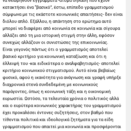
να θεωρηθούν εγγράμματα -άτομα δηλαδή που έχουν
κατακτήσει ένα “βασικό”, έστω, επίπεδο γραμματισμού
σύμφωνα με τις εκάστοτε κοινωνικές απαιτήσεις- δεν είναι
διόλου απλό. Εξάλλου, η απάντηση στο ερώτημα αυτό
μπορεί να διαφέρει από κοινωνία σε κοινωνία και σίγουρα
αλλάζει από τη μια ιστορική στιγμή στην άλλη, εφόσον
συνεχώς αλλάζουν οι συνιστώσες της επικοινωνίας.
Είναι γεγονός πάντως ότι ο γραμματισμός αποτελεί
βασικό κριτήριο για κοινωνική καταξίωση και ότι η
έλλειψή του -και ειδικότερα ο αναλφαβητισμός- αποτελεί
κριτήριο κοινωνικού στιγματισμού. Αυτό είναι βεβαίως
φυσικό, αφού η ικανότητα για ανάγνωση και γραφή υπήρξε
διαχρονικά στενά συνδεδεμένη με κοινωνικούς
παράγοντες, όπως η κοινωνική τάξη και η οικονομική
ευρωστία. Ωστόσο, τα τελευταία χρόνια ο πολιτικός αλλά
και ο ευρύτερα κοινωνικός χαρακτήρας του γραμματισμού
έχει προκαλέσει έντονες συζητήσεις, στον βαθμό που
τίθενται πολιτικά και ιδεολογικά ζητήματα για τα είδη
γραμματισμού που απαιτεί μια κοινωνία και προσφέρονται