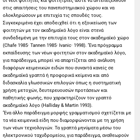
οι νέοι φοιτητές και φοιτήτριες ώστε να αντεπεξέλθουν
στις απαιτήσεις του πανεπιστημιακού χώρου και να
ολοκληρώσουν με επιτυχία τις σπουδές τους.
Συγκεκριμένα έχει αποδειχθεί ότι η εξοικείωση των
φοιτητών με τον ακαδημαϊκό λόγο είναι στενά
συνδεδεμένη με την επιτυχία τους στον ακαδημαϊκό χώρο
(Chafe 1985· Tannen 1985· Ivanic· 1998). ‘Ένα πρόγραμμα
εκπαίδευσης των νέων φοιτητών στον ακαδημαϊκό λόγο,
για παράδειγμα, μπορεί να απαρτίζεται από ανάλυση
διαφόρων κειμενικών ειδών που συναντά κανείς σε
ακαδημαϊκά γραπτά ή προφορικά κείμενα και από
διδασκαλία γλωσσικών επιλογών όπως η συστηματική
χρήση μετοχών, δευτερευουσών προτάσεων και
παθητικής φωνής, που χαρακτηρίζουν τον γραπτό
ακαδημαϊκό λόγο (Halliday & Martin 1993).
‘Ένα άλλο παράδειγμα μορφής γραμματισμού σχετίζεται με
τα νέα κειμενικά είδη που διαμορφώνονται με τη χρήση
των νέων τεχνολογιών. Τα γραπτά μηνύματα μέσω του
ηλεκτρονικού ταχυδρομείου, για παράδειγμα, αναθεωρούν