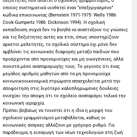
δεξιότητες που απαιτεί ο σχολικός γραμματισμός, ο
οποίος συστηματικά υιοθετεί έναν “επεξεργασμένο”
κώδικα επικοινωνίας (Bernstein 1971-1975· Wells 1986·
Cook-Gumpertz 1986· Dickinson 1994). Η σχολική
εκπαίδευση συχνά δεν τα βοηθά να αναπτύξουν τις γνώσεις
και τις δεξιότητες αυτές και έτσι, όπως υποστηρίζουν
αρκετοί μελετητές, το σχολικό σύστημα όχι μόνο δεν
αμβλύνει τις κοινωνικές διαφορές μεταξύ παιδιών που
προέρχονται από προνομιούχες και μη οικογένειες, αλλά
συνιστά μέσο αναπαραγωγής τους. Το γεγονός ότι ένας
μεγάλος αριθμός μαθητών από τα μη προνομιούχα
κοινωνικοοικονομικά στρώματα απασχολείται μετά την
αποφοίτηση στις λιγότερο καλοπληρωμένες δουλειές
ενισχύει την άποψη ότι το σχολείο αναπαράγει τελικά την
κοινωνική ιεραρχία.
Πρέπει βεβαίως να τονιστεί ότι η ίδια η μορφή του
σχολικού γραμματισμού μεταβάλλεται, καθώς οι
κοινωνικές ανάγκες αλλάζουν με γρήγορο ρυθμό. Για
παράδειγμα, η εισαγωγή των νέων τεχνολογιών στη ζωή