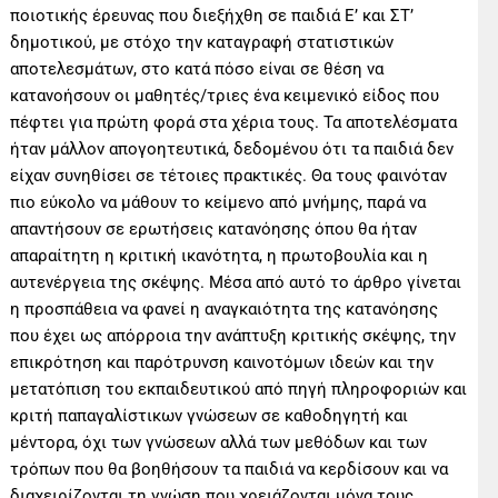
ποιοτικής έρευνας που διεξήχθη σε παιδιά Ε’ και ΣΤ’
δημοτικού, με στόχο την καταγραφή στατιστικών
αποτελεσμάτων, στο κατά πόσο είναι σε θέση να
κατανοήσουν οι μαθητές/τριες ένα κειμενικό είδος που
πέφτει για πρώτη φορά στα χέρια τους. Τα αποτελέσματα
ήταν μάλλον απογοητευτικά, δεδομένου ότι τα παιδιά δεν
είχαν συνηθίσει σε τέτοιες πρακτικές. Θα τους φαινόταν
πιο εύκολο να μάθουν το κείμενο από μνήμης, παρά να
απαντήσουν σε ερωτήσεις κατανόησης όπου θα ήταν
απαραίτητη η κριτική ικανότητα, η πρωτοβουλία και η
αυτενέργεια της σκέψης. Μέσα από αυτό το άρθρο γίνεται
η προσπάθεια να φανεί η αναγκαιότητα της κατανόησης
που έχει ως απόρροια την ανάπτυξη κριτικής σκέψης, την
επικρότηση και παρότρυνση καινοτόμων ιδεών και την
μετατόπιση του εκπαιδευτικού από πηγή πληροφοριών και
κριτή παπαγαλίστικων γνώσεων σε καθοδηγητή και
μέντορα, όχι των γνώσεων αλλά των μεθόδων και των
τρόπων που θα βοηθήσουν τα παιδιά να κερδίσουν και να
διαχειρίζονται τη γνώση που χρειάζονται μόνα τους.