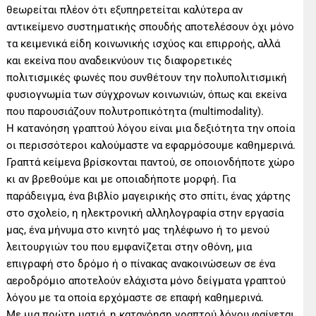
θεωρείται πλέον ότι εξυπηρετείται καλύτερα αν
αντικείμενο συστηματικής σπουδής αποτελέσουν όχι μόνο
τα κειμενικά είδη κοινωνικής ισχύος και επιρροής, αλλά
και εκείνα που αναδεικνύουν τις διαφορετικές
πολιτισμικές φωνές που συνθέτουν την πολυπολιτισμική
φυσιογνωμία των σύγχρονων κοινωνιών, όπως και εκείνα
που παρουσιάζουν πολυτροπικότητα (multimodality).
Η κατανόηση γραπτού λόγου είναι μια δεξιότητα την οποία
οι περισσότεροι καλούμαστε να εφαρμόσουμε καθημερινά.
Γραπτά κείμενα βρίσκονται παντού, σε οποιονδήποτε χώρο
κι αν βρεθούμε και με οποιαδήποτε μορφή. Για
παράδειγμα, ένα βιβλίο μαγειρικής στο σπίτι, ένας χάρτης
στο σχολείο, η ηλεκτρονική αλληλογραφία στην εργασία
μας, ένα μήνυμα στο κινητό μας τηλέφωνο ή το μενού
λειτουργιών του που εμφανίζεται στην οθόνη, μια
επιγραφή στο δρόμο ή ο πίνακας ανακοινώσεων σε ένα
αεροδρόμιο αποτελούν ελάχιστα μόνο δείγματα γραπτού
λόγου με τα οποία ερχόμαστε σε επαφή καθημερινά.
Με μια πρώτη ματιά, η κατανόηση γραπτού λόγου φαίνεται