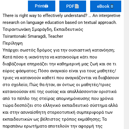
Print🖨
PDF
eBook
There is right way to effectively understand? … An interpretive
research on language education based on textual approach.
Τσιραντωνάκη Σμαράγδη, Εκπαιδευτικός
Tsirantonaki Smaragdi, Teacher
Περίληψη
Υπάρχει σωστός δρόμος για την ουσιαστική κατανόηση;
Κατά πόσο η ικανότητα να κατανοούμε κάτι που
διαβάζουμε επηρεάζει την καθημερινή μας ζωή και σε τι
εύρος φάσματος; Πόσο αναγκαίο είναι για τους μαθητές/
τριες να κατανοούν καθετί που αναγκάζονται να διαβάσουν
στο σχολείο; Πώς θα ήταν, αν όντως οι μαθητές/τριες
κατανοούσαν επί της ουσίας και απαλλάσσονταν οριστικά
από το πέπλο της στείρας απομνημόνευσης που χρόνια
τώρα δεσπόζει στο ελληνικό εκπαιδευτικό σύστημα αλλά
και στην ασυναίσθητη στερεοτυπική συμπεριφορά των
εκπαιδευτικών ως βέλτιστος τρόπος εκμάθησης; Τα
παραπάνω ερωτήματα αποτελούν την αφορμή της