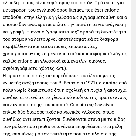
αλφαβητισμού, είναι ευρύτερος από αυτόν. Πρόκειται για
μετάφραση του αγγλικού όρου literacy, που έχει επίσης
αποδοθεί στην ελληνική γλώσσα ως εγγραμματοσύνη και ο
οποίος δεν αναφέρεται απλά στην ικανότητα για ανάγνωση
και γραφή. Η έννοια “γραμματισμός” αφορά τη δυνατότητα
του ατόμου να λειτουργεί αποτελεσματικά σε διάφορα
περιβάλλοντα και καταστάσεις επικοινωνίας,
χρησιμοποιώντας κείμενα γραπτού και προφορικού λόγου,
καθώς επίσης μη γλωσσικά κείμενα (λ.χ. εικόνες,
σχεδιαγράμματα, χάρτες κλπ.).
Η πρώτη από αυτές τις παραδόσεις ταυτίζεται με τις
γνωστές αναζητήσεις του Β. Bernstein (1971), ο οποίος από
πολύ νωρίς διαπίστωσε ότι η σχολική επιτυχία ή αποτυχία
συνδέεται στενά με το γλωσσικό κώδικα της πρωτογενούς
κοινωνικοποίησης του παιδιού. Οι κώδικες δεν είναι
απλώς δύο διαφορετικές κοινωνικές γλώσσες, όπως
συνήθως αντιμετωπίζονται. Συνδέονται στενά με το είδος
των ρόλων που η κάθε οικογένεια επιφυλάσσει στα μέλη
της, επομένως με την ταυτότητα που στο πλαίσιο της