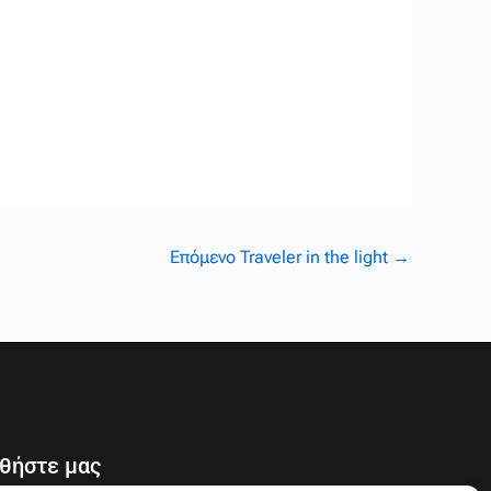
Επόμενο Traveler in the light
→
θήστε μας