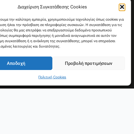
Y
Διαχείριση Συγκατάθεσης Cookies
o
u
χουμε την καλύτερη εμπειρία, χρησιμοποιούμε τεχνολογίες όπως cookies για
υση ή/και την πρόσβαση σε πληροφορίες συσκευών. Η συγκατάθεση για τις
t
νολογίες θα μας επιτρέψει να επεξεργαστούμε δεδομένα προσωπικού
u
όπως συμπεριφορά περιήγησης ή μοναδικά αναγνωριστικά σε αυτόν τον
b
 μη συγκατάθεση ή η ανάκληση της συγκατάθεσης, μπορεί να επηρεάσει
e
ισμένες λειτουργίες και δυνατότητες.
Αποδοχή
Προβολή προτιμήσεων
Πολιτική Cookies