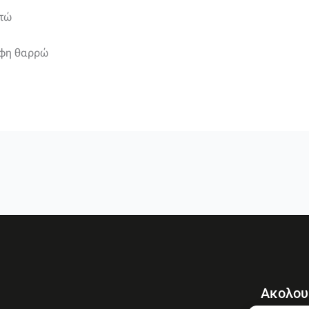
στώ
ορφη θαρρώ
Ακολου