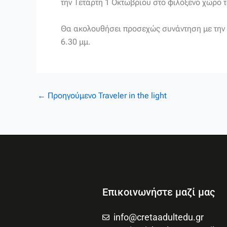
την Τετάρτη 1 Οκτωβρίου στο φιλόξενο χώρο το
Θα ακολουθήσει προσεχώς συνάντηση με την ίδ
6.30 μμ.
←
Προηγούμενο Traveler in the light
Επικοινωνήστε μαζί μας
info@cretaadultedu.gr