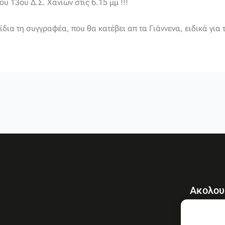
υ 13ου Δ.Σ. Χανίων στις 6.15 μμ !!!
ια τη συγγραφέα, που θα κατέβει απ τα Γιάννενα, ειδικά για 
Ακολου
F
a