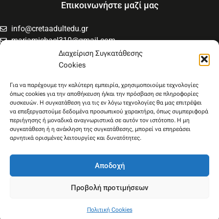
Επικοινωνήστε μαζί μας
info@cretaadultedu.gr
mariamichael310@gmail.com
6981654994
Διαχείριση Συγκατάθεσης
6945533346
Cookies
Στρατηγού Μακρυγιάννη 38, Χαλέπα
Για να παρέχουμε την καλύτερη εμπειρία, χρησιμοποιούμε τεχνολογίες
όπως cookies για την αποθήκευση ή/και την πρόσβαση σε πληροφορίες
συσκευών. Η συγκατάθεση για τις εν λόγω τεχνολογίες θα μας επιτρέψει
να επεξεργαστούμε δεδομένα προσωπικού χαρακτήρα, όπως συμπεριφορά
περιήγησης ή μοναδικά αναγνωριστικά σε αυτόν τον ιστότοπο. Η μη
συγκατάθεση ή η ανάκληση της συγκατάθεσης, μπορεί να επηρεάσει
αρνητικά ορισμένες λειτουργίες και δυνατότητες.
Αποδοχή
Προβολή προτιμήσεων
Πολιτική Cookies