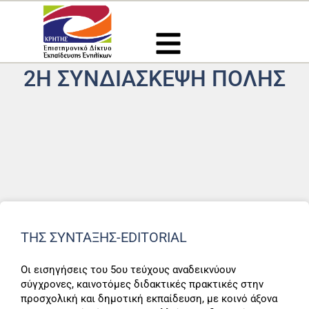
Μετάβαση
στο
περιεχόμενο
2Η ΣΥΝΔΙΆΣΚΕΨΗ ΠΌΛΗΣ
Page
Page
Page
Page
Page
ΤΗΣ ΣΎΝΤΑΞΗΣ-EDITORIAL
Οι εισηγήσεις του 5ου τεύχους αναδεικνύουν
σύγχρονες, καινοτόμες διδακτικές πρακτικές στην
προσχολική και δημοτική εκπαίδευση, με κοινό άξονα