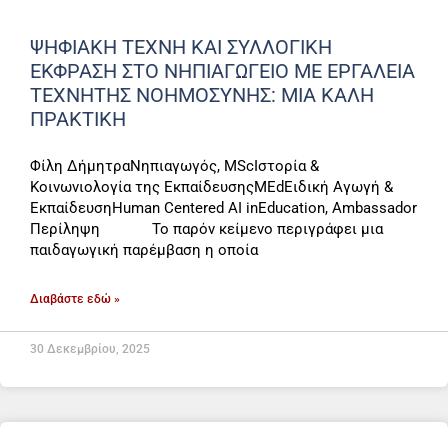
ΨΗΦΙΑΚΉ ΤΈΧΝΗ ΚΑΙ ΣΥΛΛΟΓΙΚΉ
ΈΚΦΡΑΣΗ ΣΤΟ ΝΗΠΙΑΓΩΓΕΊΟ ΜΕ ΕΡΓΑΛΕΊΑ
ΤΕΧΝΗΤΉΣ ΝΟΗΜΟΣΎΝΗΣ: ΜΙΑ ΚΑΛΉ
ΠΡΑΚΤΙΚΉ
Φίλη ΔήμητραΝηπιαγωγός, MScΙστορία &
Κοινωνιολογία της ΕκπαίδευσηςMEdΕιδική Αγωγή &
ΕκπαίδευσηHuman Centered AI inEducation, Ambassador
Περίληψη Το παρόν κείμενο περιγράφει μια
παιδαγωγική παρέμβαση η οποία
Διαβάστε εδώ »
30 Δεκεμβρίου, 2025