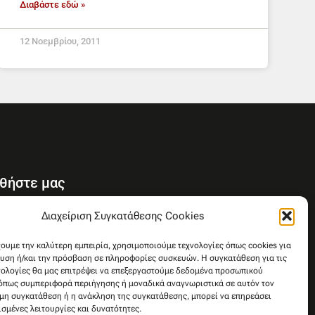
Διαβάστε εδώ »
12 Νοεμβρίου, 2011
θήστε μας
Y
Διαχείριση Συγκατάθεσης Cookies
o
u
χουμε την καλύτερη εμπειρία, χρησιμοποιούμε τεχνολογίες όπως cookies για
υση ή/και την πρόσβαση σε πληροφορίες συσκευών. Η συγκατάθεση για τις
t
νολογίες θα μας επιτρέψει να επεξεργαστούμε δεδομένα προσωπικού
u
όπως συμπεριφορά περιήγησης ή μοναδικά αναγνωριστικά σε αυτόν τον
b
 μη συγκατάθεση ή η ανάκληση της συγκατάθεσης, μπορεί να επηρεάσει
e
ισμένες λειτουργίες και δυνατότητες.