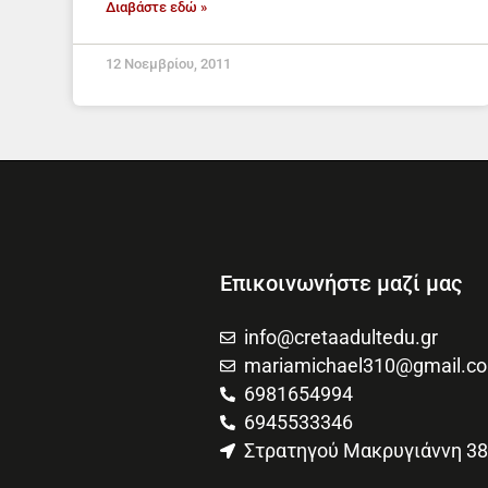
Διαβάστε εδώ »
12 Νοεμβρίου, 2011
Επικοινωνήστε μαζί μας
info@cretaadultedu.gr
mariamichael310@gmail.c
6981654994
6945533346
Στρατηγού Μακρυγιάννη 38