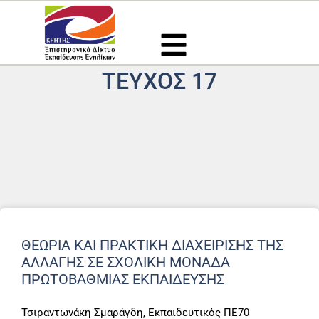
Μετάβαση
στο
περιεχόμενο
ΤΕΎΧΟΣ 17
Page
Page
ΘΕΩΡΊΑ ΚΑΙ ΠΡΑΚΤΙΚΉ ΔΙΑΧΕΊΡΙΣΗΣ ΤΗΣ
ΑΛΛΑΓΉΣ ΣΕ ΣΧΟΛΙΚΉ ΜΟΝΆΔΑ
ΠΡΩΤΟΒΆΘΜΙΑΣ ΕΚΠΑΊΔΕΥΣΗΣ
Τσιραντωνάκη Σμαράγδη, Εκπαιδευτικός ΠΕ70