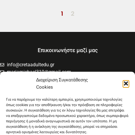
1
2
Επικοινωνήστε μαζί μας
info@cretaadultedu.gr
mariamichael310@gmail.com
6981654994
Διαχείριση Συγκατάθεσης
6945533346
Cookies
Στρατηγού Μακρυγιάννη 38, Χαλέπα
Για να παρέχουμε την καλύτερη εμπειρία, χρησιμοποιούμε τεχνολογίες
όπως cookies για την αποθήκευση ή/και την πρόσβαση σε πληροφορίες
συσκευών. Η συγκατάθεση για τις εν λόγω τεχνολογίες θα μας επιτρέψει
να επεξεργαστούμε δεδομένα προσωπικού χαρακτήρα, όπως συμπεριφορά
περιήγησης ή μοναδικά αναγνωριστικά σε αυτόν τον ιστότοπο. Η μη
συγκατάθεση ή η ανάκληση της συγκατάθεσης, μπορεί να επηρεάσει
αρνητικά ορισμένες λειτουργίες και δυνατότητες.