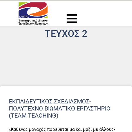
Μετάβαση
στο
περιεχόμενο
ΤΕΎΧΟΣ 2
ΕΚΠΑΙΔΕΥΤΙΚΌΣ ΣΧΕΔΙΑΣΜΌΣ-
ΠΟΛΎΤΕΧΝΟ ΒΙΩΜΑΤΙΚΌ ΕΡΓΑΣΤΉΡΙΟ
(TEAM TEACHING)
«Καθένας μοναχός πορεύεται μα και μαζί με άλλους-