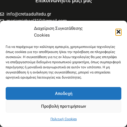
Επικοινωνήστε μαζί μας
info@cretaadultedu.gr
mariamichael310@gmail.com
6981654994
Διαχείριση Συγκατάθεσης
6945533346
Cookies
Στρατηγού Μακρυγιάννη 38, Χαλέπα
Για να παρέχουμε την καλύτερη εμπειρία, χρησιμοποιούμε τεχνολογίες
όπως cookies για την αποθήκευση ή/και την πρόσβαση σε πληροφορίες
συσκευών. Η συγκατάθεση για τις εν λόγω τεχνολογίες θα μας επιτρέψει
να επεξεργαστούμε δεδομένα προσωπικού χαρακτήρα, όπως συμπεριφορά
περιήγησης ή μοναδικά αναγνωριστικά σε αυτόν τον ιστότοπο. Η μη
συγκατάθεση ή η ανάκληση της συγκατάθεσης, μπορεί να επηρεάσει
αρνητικά ορισμένες λειτουργίες και δυνατότητες.
Αποδοχή
Προβολή προτιμήσεων
Πολιτική Cookies