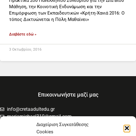
Πρακτικά 2ου Πανελλήνιου Συνεδρίου για την Δια Βίου
Μάθηση, την Κοινοτική Ενδυνάμωση και την
Επιμόρφωση των Εκπαιδευτικών «Κρήτη-Χανιά 2016: Ο
τόπος Δικτυώνεται η Πόλη Μαθαίνει»
Διαβάστε εδώ »
3 Οκτωβρίου, 2016
Επικοινωνήστε μαζί μας
info@cretaadultedu.gr
mariamichael310@gmail.com
6981654994
Διαχείριση Συγκατάθεσης
6945533346
Cookies