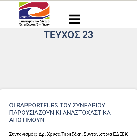
Μετάβαση
στο
περιεχόμενο
ΤΕΎΧΟΣ 23
OΙ RAPPORTEURS ΤΟΥ ΣΥΝΕΔΡΊΟΥ
ΠΑΡΟΥΣΙΆΖΟΥΝ ΚΙ ΑΝΑΣΤΟΧΑΣΤΙΚΆ
ΑΠΟΤΙΜΟΎΝ
Συντονισμός: Δρ. Χρύσα Τερεζάκη, Συντονίστρια ΕΔΕΕΚ