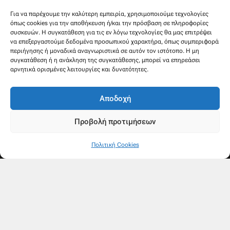
Στρατηγού Μακρυγιάννη 38, Χαλέπα
Για να παρέχουμε την καλύτερη εμπειρία, χρησιμοποιούμε τεχνολογίες
όπως cookies για την αποθήκευση ή/και την πρόσβαση σε πληροφορίες
συσκευών. Η συγκατάθεση για τις εν λόγω τεχνολογίες θα μας επιτρέψει
να επεξεργαστούμε δεδομένα προσωπικού χαρακτήρα, όπως συμπεριφορά
περιήγησης ή μοναδικά αναγνωριστικά σε αυτόν τον ιστότοπο. Η μη
συγκατάθεση ή η ανάκληση της συγκατάθεσης, μπορεί να επηρεάσει
αρνητικά ορισμένες λειτουργίες και δυνατότητες.
Αποδοχή
Προβολή προτιμήσεων
Πολιτική Cookies