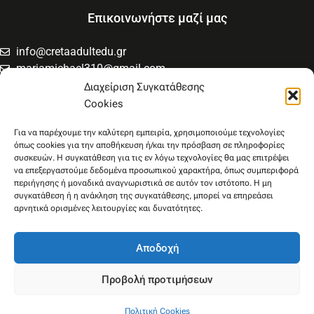
Επικοινωνήστε μαζί μας
info@cretaadultedu.gr
mariamichael310@gmail.com
6981654994
Διαχείριση Συγκατάθεσης
6945533346
Cookies
Στρατηγού Μακρυγιάννη 38, Χαλέπα
Για να παρέχουμε την καλύτερη εμπειρία, χρησιμοποιούμε τεχνολογίες
όπως cookies για την αποθήκευση ή/και την πρόσβαση σε πληροφορίες
συσκευών. Η συγκατάθεση για τις εν λόγω τεχνολογίες θα μας επιτρέψει
να επεξεργαστούμε δεδομένα προσωπικού χαρακτήρα, όπως συμπεριφορά
περιήγησης ή μοναδικά αναγνωριστικά σε αυτόν τον ιστότοπο. Η μη
συγκατάθεση ή η ανάκληση της συγκατάθεσης, μπορεί να επηρεάσει
αρνητικά ορισμένες λειτουργίες και δυνατότητες.
Αποδοχή
Προβολή προτιμήσεων
Πολιτική Cookies