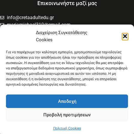
Επικοινωνήστε μαζί μας
info@cretaadultedu.gr
mariamichael310@gmail.com
6981654994
Διαχείριση Συγκατάθεσης
6945533346
Cookies
Στρατηγού Μακρυγιάννη 38, Χαλέπα
Για να παρέχουμε την καλύτερη εμπειρία, χρησιμοποιούμε τεχνολογίες
όπως cookies για την αποθήκευση ή/και την πρόσβαση σε πληροφορίες
συσκευών. Η συγκατάθεση για τις εν λόγω τεχνολογίες θα μας επιτρέψει
να επεξεργαστούμε δεδομένα προσωπικού χαρακτήρα, όπως συμπεριφορά
περιήγησης ή μοναδικά αναγνωριστικά σε αυτόν τον ιστότοπο. Η μη
συγκατάθεση ή η ανάκληση της συγκατάθεσης, μπορεί να επηρεάσει
αρνητικά ορισμένες λειτουργίες και δυνατότητες.
Αποδοχή
Προβολή προτιμήσεων
Πολιτική Cookies